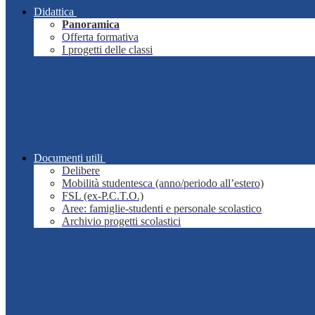
Didattica
Panoramica
Offerta formativa
I progetti delle classi
Documenti utili
Delibere
Mobilità studentesca (anno/periodo all’estero)
FSL (ex-P.C.T.O.)
Aree: famiglie-studenti e personale scolastico
Archivio progetti scolastici