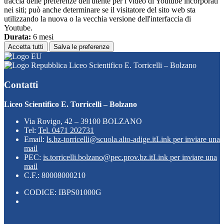
traccia delle preferenze dell'utente per i video di Youtube incorporati
nei siti; può anche determinare se il visitatore del sito web sta
utilizzando la nuova o la vecchia versione dell'interfaccia di
Youtube.
Durata:
6 mesi
Accetta tutti
Salva le preferenze
Liceo Scientifico E. Torricelli – Bolzano
Contatti
Liceo Scientifico E. Torricelli – Bolzano
Via Rovigo, 42 – 39100 BOLZANO
Tel:
Tel. 0471 202731
Email:
ls.bz-torricelli@scuola.alto-adige.it
Link per inviare una
mail
PEC:
is.torricelli.bolzano@pec.prov.bz.it
Link per inviare una
mail
C.F.: 80008000210
CODICE: IBPS01000G