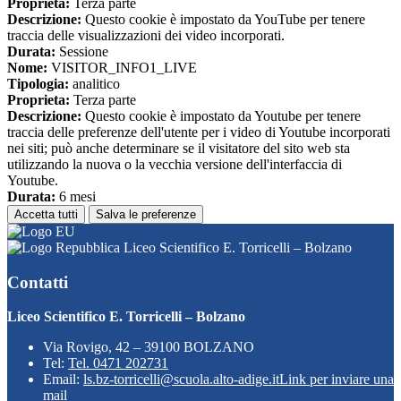
Proprieta:
Terza parte
Descrizione:
Questo cookie è impostato da YouTube per tenere
traccia delle visualizzazioni dei video incorporati.
Durata:
Sessione
Nome:
VISITOR_INFO1_LIVE
Tipologia:
analitico
Proprieta:
Terza parte
Descrizione:
Questo cookie è impostato da Youtube per tenere
traccia delle preferenze dell'utente per i video di Youtube incorporati
nei siti; può anche determinare se il visitatore del sito web sta
utilizzando la nuova o la vecchia versione dell'interfaccia di
Youtube.
Durata:
6 mesi
Accetta tutti
Salva le preferenze
Liceo Scientifico E. Torricelli – Bolzano
Contatti
Liceo Scientifico E. Torricelli – Bolzano
Via Rovigo, 42 – 39100 BOLZANO
Tel:
Tel. 0471 202731
Email:
ls.bz-torricelli@scuola.alto-adige.it
Link per inviare una
mail