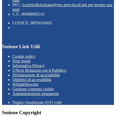
mail
PEC:
is.torricelli.bolzano@pec.prov.bz.it
Link per inviare una
mail
C.F.: 80008000210
CODICE: IBPS01000G
Sezione Link Utili
Cookie policy
Note legali
Informativa Privacy
Ufficio Relazioni con il Pubblico
Dichiarazione di accessibilità
Obiettivi di accessibilità
Whistleblowing
Gestione consensi cookie
Amministrazione trasparente
Pagina visualizzata
4333
volte
Sezione Copyright