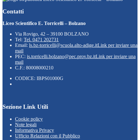
Contatti
Liceo Scientifico E. Torricelli – Bolzano
Via Rovigo, 42 – 39100 BOLZANO
Tel:
Tel. 0471 202731
Email:
ls.bz-torricelli@scuola.alto-adige.it
Link per inviare una
mail
PEC:
is.torricelli.bolzano@pec.prov.bz.it
Link per inviare una
mail
C.F.: 80008000210
CODICE: IBPS01000G
Sezione Link Utili
Cookie policy
Note legali
Informativa Privacy
Ufficio Relazioni con il Pubblico