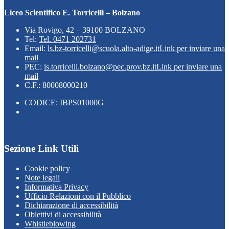
Liceo Scientifico E. Torricelli – Bolzano
Via Rovigo, 42 – 39100 BOLZANO
Tel:
Tel. 0471 202731
Email:
ls.bz-torricelli@scuola.alto-adige.it
Link per inviare una
mail
PEC:
is.torricelli.bolzano@pec.prov.bz.it
Link per inviare una
mail
C.F.: 80008000210
CODICE: IBPS01000G
Sezione Link Utili
Cookie policy
Note legali
Informativa Privacy
Ufficio Relazioni con il Pubblico
Dichiarazione di accessibilità
Obiettivi di accessibilità
Whistleblowing