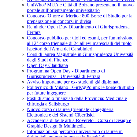
UniWho? MUA e Città di Bolzano presentano il nuovo
portale sull’orientamento universitario
Concorso 'Onore al Merito': 800 Borse di Studio per la
preparazione ai concorsi in divisa
Reminder Open Day Dipartimento di Giurisprudenza
Ferrara
Concorso pubblico per titoli ed esami, per l'ammissione
al 12° corso triennale di 24 allievi marescialli del ruolo
Ispettori dell'Arma dei Carabinieri
Corsi di laurea Magistrale in Giurisprudenza Università
degli Studi di Firenze
Open Day Claudiana
Programma Open Day - Dipartimento di
Giurisprudenza - Università di Ferrara
Avviso importante per ex- studenti già diplomati
Politecnico di Milano - Girls@Polimi: le borse di studio
per future ingegnere
Posti di studio finanziati dalla Provincia: Medicina e
chirurgia a Salisburgo
Nuovo corso di laurea (triennale): Ingegneria
Elettronica e dei Sistemi Ciberfisici
Accademia di belle arti a Rovereto - Corsi di Design e
Graphic Design & Multimedia
Informazioni su percorso universitario di laurea in
diritto italiano gestito presso la Facoltà di