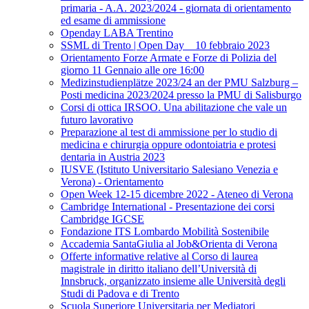
primaria - A.A. 2023/2024 - giornata di orientamento
ed esame di ammissione
Openday LABA Trentino
SSML di Trento | Open Day _ 10 febbraio 2023
Orientamento Forze Armate e Forze di Polizia del
giorno 11 Gennaio alle ore 16:00
Medizinstudienplätze 2023/24 an der PMU Salzburg –
Posti medicina 2023/2024 presso la PMU di Salisburgo
Corsi di ottica IRSOO. Una abilitazione che vale un
futuro lavorativo
Preparazione al test di ammissione per lo studio di
medicina e chirurgia oppure odontoiatria e protesi
dentaria in Austria 2023
IUSVE (Istituto Universitario Salesiano Venezia e
Verona) - Orientamento
Open Week 12-15 dicembre 2022 - Ateneo di Verona
Cambridge International - Presentazione dei corsi
Cambridge IGCSE
Fondazione ITS Lombardo Mobilità Sostenibile
Accademia SantaGiulia al Job&Orienta di Verona
Offerte informative relative al Corso di laurea
magistrale in diritto italiano dell’Università di
Innsbruck, organizzato insieme alle Università degli
Studi di Padova e di Trento
Scuola Superiore Universitaria per Mediatori