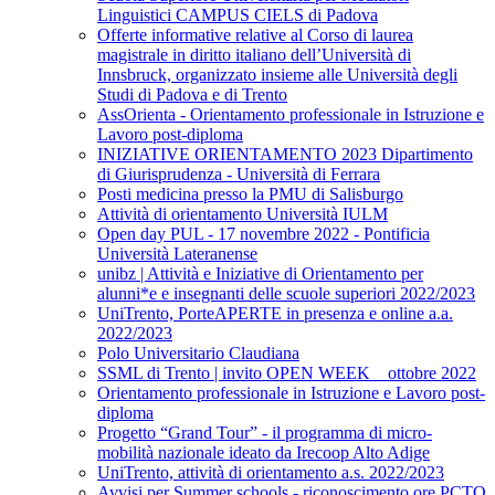
Linguistici CAMPUS CIELS di Padova
Offerte informative relative al Corso di laurea
magistrale in diritto italiano dell’Università di
Innsbruck, organizzato insieme alle Università degli
Studi di Padova e di Trento
AssOrienta - Orientamento professionale in Istruzione e
Lavoro post-diploma
INIZIATIVE ORIENTAMENTO 2023 Dipartimento
di Giurisprudenza - Università di Ferrara
Posti medicina presso la PMU di Salisburgo
Attività di orientamento Università IULM
Open day PUL - 17 novembre 2022 - Pontificia
Università Lateranense
unibz | Attività e Iniziative di Orientamento per
alunni*e e insegnanti delle scuole superiori 2022/2023
UniTrento, PorteAPERTE in presenza e online a.a.
2022/2023
Polo Universitario Claudiana
SSML di Trento | invito OPEN WEEK _ ottobre 2022
Orientamento professionale in Istruzione e Lavoro post-
diploma
Progetto “Grand Tour” - il programma di micro-
mobilità nazionale ideato da Irecoop Alto Adige
UniTrento, attività di orientamento a.s. 2022/2023
Avvisi per Summer schools - riconoscimento ore PCTO