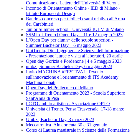
Comunicazione e Lettere dell'Università di Verona
Incontro di Orientamento Online - IED di Milano -
Istituto Europeo di Design
Bando - concorso per titoli ed esami relativo all'Arma
dei Carabinieri
Junior Summer School - Università IULM di Milano
SSML di Trento | Open Day _ 11 e 12 maggio 2023
L'Open Day per alunn* delle scuole superiori -
Summer Bachelor Day – 6 maggio 2023
UniTrento, Dip. Ingegneria e Scienza dell'Informazione
- Presentazione lauree e visita ai laboratori, 20 aprile
Open day Gorizia e Pordenone | 4 e 5 maggio 2023
unibz | Summer Bachelor Day, 6 maggio 2023
Invito MACHINA #FESTIVAL: l'evento
sull'innovazione e l'orientamento di ITS Academy
Machina Lonati
Open Day del Politecnico di Milano
Programma di Orientamento 2023 - Scuola Superiore
Sant'Anna di Pisa
PCTO ambito artistico - Associazione OPTO
Università di Trento, Pensa Trasversale, 17-18 marzo
2023
Unibz | Bachelor Day, 3 marzo 2023
Meccatronica_Almaorienta 30 e 31 gennaio
Corso di Laurea magistrale in Scienze della Formazione