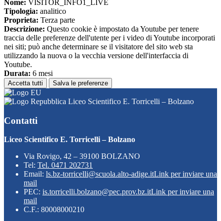
Nome:
VISITOR_INFO1_LIVE
Tipologia:
analitico
Proprieta:
Terza parte
Descrizione:
Questo cookie è impostato da Youtube per tenere
traccia delle preferenze dell'utente per i video di Youtube incorporati
nei siti; può anche determinare se il visitatore del sito web sta
utilizzando la nuova o la vecchia versione dell'interfaccia di
Youtube.
Durata:
6 mesi
Accetta tutti
Salva le preferenze
Liceo Scientifico E. Torricelli – Bolzano
Contatti
Liceo Scientifico E. Torricelli – Bolzano
Via Rovigo, 42 – 39100 BOLZANO
Tel:
Tel. 0471 202731
Email:
ls.bz-torricelli@scuola.alto-adige.it
Link per inviare una
mail
PEC:
is.torricelli.bolzano@pec.prov.bz.it
Link per inviare una
mail
C.F.: 80008000210