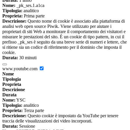
Durata:
1 anno
Nome:
_pk_ses.1.a1ca
Tipologia:
analitico
Proprieta:
Prima parte
Descrizione:
Questo nome di cookie è associato alla piattaforma di
analisi web open source Piwik. Viene utilizzato per aiutare i
proprietari di siti Web a monitorare il comportamento dei visitatori e
misurare le prestazioni del sito. È un cookie di tipo pattern, in cui il
prefisso _pk_ses è seguito da una breve serie di numeri e lettere, che
si ritiene sia un codice di riferimento per il dominio che imposta il
cookie.
Durata:
30 minuti
www.youtube.com
Nome
Tipologia
Proprieta
Descrizione
Durata
Nome:
YSC
Tipologia:
analitico
Proprieta:
Terza parte
Descrizione:
Questo cookie è impostato da YouTube per tenere
traccia delle visualizzazioni dei video incorporati.
Durata:
Sessione