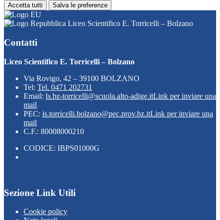
Accetta tutti
Salva le preferenze
Liceo Scientifico E. Torricelli – Bolzano
Contatti
Liceo Scientifico E. Torricelli – Bolzano
Via Rovigo, 42 – 39100 BOLZANO
Tel:
Tel. 0471 202731
Email:
ls.bz-torricelli@scuola.alto-adige.it
Link per inviare una
mail
PEC:
is.torricelli.bolzano@pec.prov.bz.it
Link per inviare una
mail
C.F.: 80008000210
CODICE: IBPS01000G
Sezione Link Utili
Cookie policy