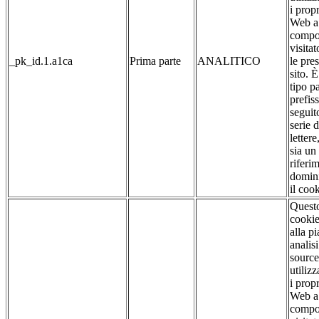
i propr
Web a 
compo
visitat
_pk_id.1.a1ca
Prima parte
ANALITICO
le pre
sito. 
tipo pa
prefis
seguit
serie 
lettere
sia un
riferim
domin
il cook
Quest
cookie
alla p
analis
source
utilizz
i propr
Web a 
compo