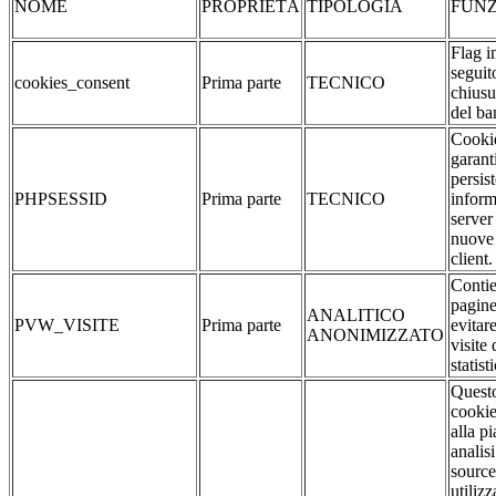
NOME
PROPRIETÀ
TIPOLOGIA
FUNZ
Flag i
seguit
cookies_consent
Prima parte
TECNICO
chiusu
del ba
Cookie
garant
persis
PHPSESSID
Prima parte
TECNICO
inform
server
nuove 
client.
Contie
pagine
ANALITICO
PVW_VISITE
Prima parte
evitar
ANONIMIZZATO
visite 
statist
Quest
cookie
alla p
analis
source
utilizz