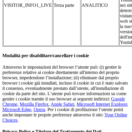
VISITOR_INFO1_LIVE
Terza parte
ANALITICO
nei si
determ
visitat
web st
la nuo
versio
dell'in
Youtu
Modalità per disabilitare/cancellare i cookie
Attraverso le impostazioni del browser l’utente può: (i) gestire le
preferenze relative ai cookie direttamente all'interno del proprio
browser, impedendone l’installazione; (ii) eliminare dal proprio
browser i cookie già installati, incluso il cookie in cui è stato salvato
il consenso, eventualmente prestato dall’utente, all'installazione di
cookie da parte del sito. L’utente può trovare informazioni su come
gestire i cookie tramite il suo browser ai seguenti indirizzi:
Google
Chrome
,
Mozilla Firefox
,
Apple Safari
,
Microsoft Internet Explorer
,
Microsoft Edge
,
Opera
. Per i cookie di profilazione l’utente potrà
anche impostare le proprie preferenze attraverso il sito:
Your Online
Choices
.
Privacy Policy e Titolare del Trattamento dei Dati