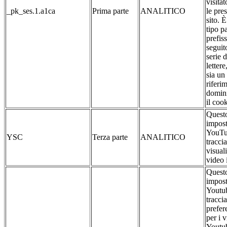
visitat
_pk_ses.1.a1ca
Prima parte
ANALITICO
le pre
sito. 
tipo pa
prefis
seguit
serie 
lettere
sia un
riferim
domin
il cook
Questo
impost
YouTu
YSC
Terza parte
ANALITICO
traccia
visual
video 
Questo
impost
Youtub
traccia
prefer
per i 
Youtub