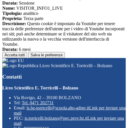
Durata:
Sessione
Nome:
VISITOR_INFO1_LIVE
Tipologia:
analitico
Proprieta:
Terza parte
Descrizione:
Questo cookie è impostato da Youtube per tenere
traccia delle preferenze dell'utente per i video di Youtube incorporati
nei siti; può anche determinare se il visitatore del sito web sta
utilizzando la nuova o la vecchia versione dell'interfaccia di
Youtube.
Durata:
6 mesi
Accetta tutti
Salva le preferenze
Liceo Scientifico E. Torricelli – Bolzano
Contatti
Liceo Scientifico E. Torricelli – Bolzano
Via Rovigo, 42 – 39100 BOLZANO
Tel:
Tel. 0471 202731
Email:
ls.bz-torricelli@scuola.alto-adige.it
Link per inviare una
mail
PEC:
is.torricelli.bolzano@pec.prov.bz.it
Link per inviare una
mail