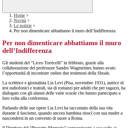
Home
>
Novità
>
Le notizie
>
Per non dimenticare abbattiamo il muro dell’Indifferenza
Per non dimenticare abbattiamo il muro
dell’Indifferenza
Gli studenti del “Liceo Torricelli” in febbraio, grazie alla
collaborazione del professore Sandro Wagmeister, hanno avuto
l’opportunità di incontrare online due testimoni della Shoah.
La scrittrice e giornalista Lia Levi (Pisa, novembre 1931), autrice di
test radiofonici e teatrali, sia di romanzi per adulti che per ragazzi, ha
dialogato con gli alunni delle varie scuole che hanno partecipato a
loro volta alla conferenza.
Parlando delle sue opere Lia Levi ha raccontato della sua vita
durante il fascismo, quando ancora bambina riuscì con sua madre a
nascondersi in un convento di suore a Roma.
Il Direttore del “Progetto Memoria” sopravvissuto a sua volta ai