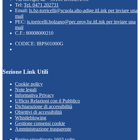
Tel:
Tel. 0471 202731
Email:
ls.bz-torricelli@scuola.alto-adige.it
Link per inviare una
mail
PEC:
is.torricelli.bolzano@pec.prov.bz.it
Link per inviare una
mail
C.F.: 80008000210
CODICE: IBPS01000G
Sezione Link Utili
Cookie policy
Note legali
Informativa Privacy
Ufficio Relazioni con il Pubblico
Dichiarazione di accessibilità
Obiettivi di accessibilità
Whistleblowing
Gestione consensi cookie
Amministrazione trasparente
Pagina visualizzata
1602
volte