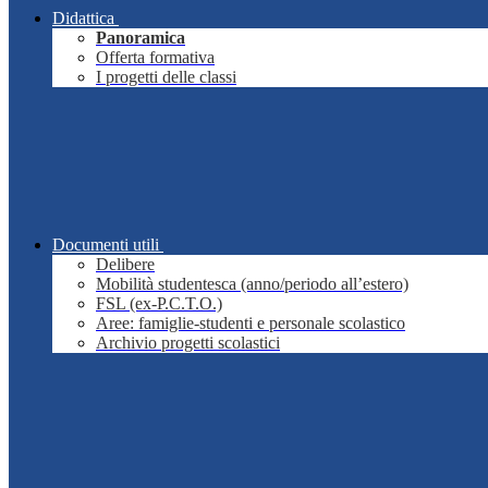
Didattica
Panoramica
Offerta formativa
I progetti delle classi
Documenti utili
Delibere
Mobilità studentesca (anno/periodo all’estero)
FSL (ex-P.C.T.O.)
Aree: famiglie-studenti e personale scolastico
Archivio progetti scolastici