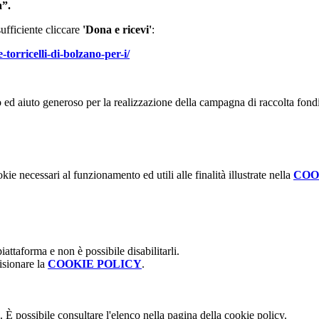
a”.
sufficiente cliccare
'Dona e ricevi'
:
-torricelli-di-bolzano-per-i/
to ed aiuto generoso per la realizzazione della campagna di raccolta fondi
kie necessari al funzionamento ed utili alle finalità illustrate nella
COO
attaforma e non è possibile disabilitarli.
isionare la
COOKIE POLICY
.
 È possibile consultare l'elenco nella pagina della cookie policy.