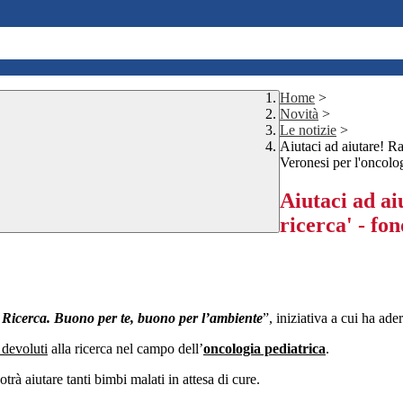
Home
>
Novità
>
Le notizie
>
Aiutaci ad aiutare! R
Veronesi per l'oncolog
Aiutaci ad ai
ricerca' - fo
 Ricerca. Buono per te, buono per l’ambiente
”, iniziativa a cui ha ader
 devoluti
alla ricerca nel campo dell’
oncologia pediatrica
.
potrà aiutare tanti bimbi malati in attesa di cure.