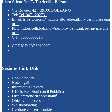
Liceo Scientifico E. Torricelli – Bolzano
Via Rovigo, 42 – 39100 BOLZANO
Tel:
Tel. 0471 202731
Email:
ls.bz-torricelli@scuola.alto-adige.it
Link per inviare una
mail
PEC:
is.torricelli.bolzano@pec.prov.bz.it
Link per inviare una
mail
C.F.: 80008000210
CODICE: IBPS01000G
Sezione Link Utili
Cookie policy
Note legali
Informativa Privacy
Ufficio Relazioni con il Pubblico
Dichiarazione di accessibilità
Obiettivi di accessibilità
Whistleblowing
Gestione consensi cookie