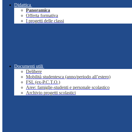
Didattica
Panoramica
Offerta formativa
I progetti delle classi
Documenti utili
Delibere
Mobilità studentesca (anno/periodo all’estero)
FSL (ex-P.C.T.O.)
Aree: famiglie-studenti e personale scolastico
Archivio progetti scolastici