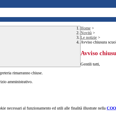
Home
>
Novità
>
Le notizie
>
Avviso chiusura scuol
Avviso chiusu
Gentili tutti,
egreteria rimarranno chiuse.
vizio amministrativo.
kie necessari al funzionamento ed utili alle finalità illustrate nella
COO