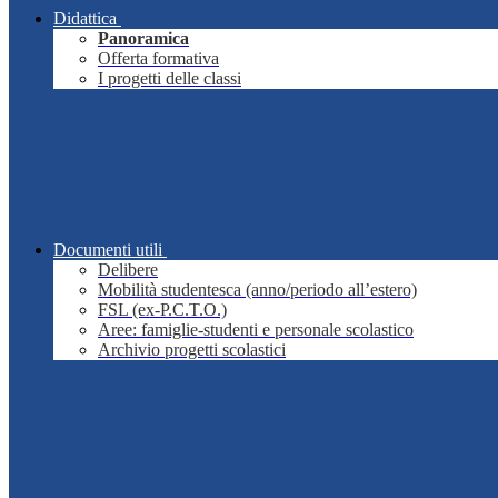
Didattica
Panoramica
Offerta formativa
I progetti delle classi
Documenti utili
Delibere
Mobilità studentesca (anno/periodo all’estero)
FSL (ex-P.C.T.O.)
Aree: famiglie-studenti e personale scolastico
Archivio progetti scolastici