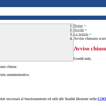
Home
>
Novità
>
Le notizie
>
Avviso chiusura scuo
Avviso chiusu
Gentili tutti,
anno chiuse.
vizio amministrativo.
kie necessari al funzionamento ed utili alle finalità illustrate nella
COO