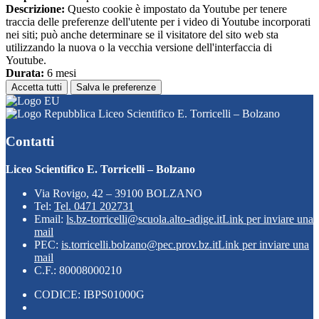
Descrizione:
Questo cookie è impostato da Youtube per tenere
traccia delle preferenze dell'utente per i video di Youtube incorporati
nei siti; può anche determinare se il visitatore del sito web sta
utilizzando la nuova o la vecchia versione dell'interfaccia di
Youtube.
Durata:
6 mesi
Accetta tutti
Salva le preferenze
Liceo Scientifico E. Torricelli – Bolzano
Contatti
Liceo Scientifico E. Torricelli – Bolzano
Via Rovigo, 42 – 39100 BOLZANO
Tel:
Tel. 0471 202731
Email:
ls.bz-torricelli@scuola.alto-adige.it
Link per inviare una
mail
PEC:
is.torricelli.bolzano@pec.prov.bz.it
Link per inviare una
mail
C.F.: 80008000210
CODICE: IBPS01000G