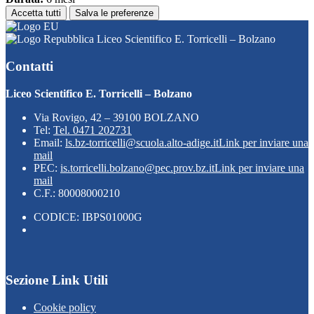
Accetta tutti
Salva le preferenze
Liceo Scientifico E. Torricelli – Bolzano
Contatti
Liceo Scientifico E. Torricelli – Bolzano
Via Rovigo, 42 – 39100 BOLZANO
Tel:
Tel. 0471 202731
Email:
ls.bz-torricelli@scuola.alto-adige.it
Link per inviare una
mail
PEC:
is.torricelli.bolzano@pec.prov.bz.it
Link per inviare una
mail
C.F.: 80008000210
CODICE: IBPS01000G
Sezione Link Utili
Cookie policy