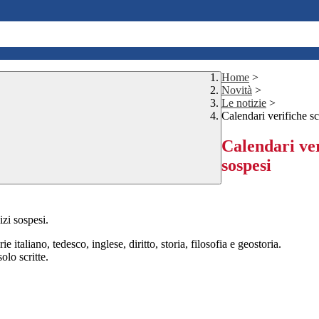
Home
>
Novità
>
Le notizie
>
Calendari verifiche scr
Calendari veri
sospesi
izi sospesi.
ie italiano, tedesco, inglese, diritto, storia, filosofia e geostoria.
olo scritte.