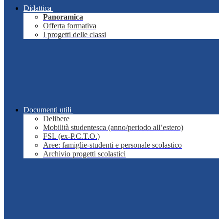
Didattica
Panoramica
Offerta formativa
I progetti delle classi
Documenti utili
Delibere
Mobilità studentesca (anno/periodo all’estero)
FSL (ex-P.C.T.O.)
Aree: famiglie-studenti e personale scolastico
Archivio progetti scolastici