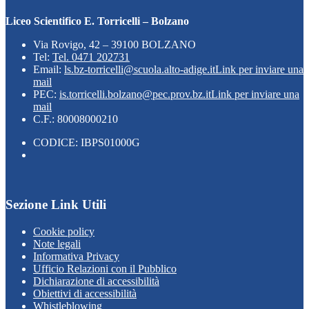
Liceo Scientifico E. Torricelli – Bolzano
Via Rovigo, 42 – 39100 BOLZANO
Tel:
Tel. 0471 202731
Email:
ls.bz-torricelli@scuola.alto-adige.it
Link per inviare una
mail
PEC:
is.torricelli.bolzano@pec.prov.bz.it
Link per inviare una
mail
C.F.: 80008000210
CODICE: IBPS01000G
Sezione Link Utili
Cookie policy
Note legali
Informativa Privacy
Ufficio Relazioni con il Pubblico
Dichiarazione di accessibilità
Obiettivi di accessibilità
Whistleblowing