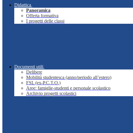
Didattica
Panoramica
Offerta formativa
I progetti delle classi
Documenti utili
Delibere
Mobilità studentesca (anno/periodo all’estero)
FSL (ex-P.C.T.O.)
Aree: famiglie-studenti e personale scolastico
Archivio progetti scolastici