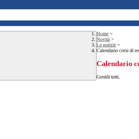
Home
>
Novità
>
Le notizie
>
Calendario corsi di re
Calendario co
Gentili tutti,