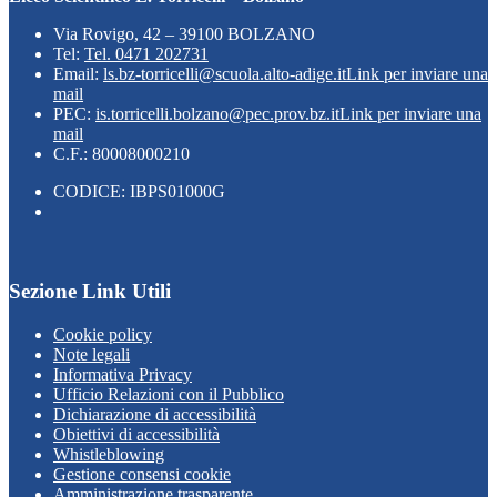
Via Rovigo, 42 – 39100 BOLZANO
Tel:
Tel. 0471 202731
Email:
ls.bz-torricelli@scuola.alto-adige.it
Link per inviare una
mail
PEC:
is.torricelli.bolzano@pec.prov.bz.it
Link per inviare una
mail
C.F.: 80008000210
CODICE: IBPS01000G
Sezione Link Utili
Cookie policy
Note legali
Informativa Privacy
Ufficio Relazioni con il Pubblico
Dichiarazione di accessibilità
Obiettivi di accessibilità
Whistleblowing
Gestione consensi cookie
Amministrazione trasparente