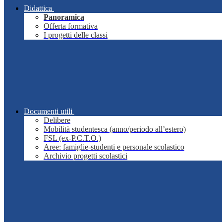
Didattica
Panoramica
Offerta formativa
I progetti delle classi
Documenti utili
Delibere
Mobilità studentesca (anno/periodo all’estero)
FSL (ex-P.C.T.O.)
Aree: famiglie-studenti e personale scolastico
Archivio progetti scolastici