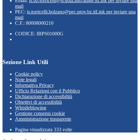
Email:
ls.bz-torricelli@scuola.alto-adige.it
Link per inviare una
mail
PEC:
is.torricelli.bolzano@pec.prov.bz.it
Link per inviare una
mail
C.F.: 80008000210
CODICE: IBPS01000G
Sezione Link Utili
Cookie policy
Note legali
Informativa Privacy
Ufficio Relazioni con il Pubblico
Dichiarazione di accessibilità
Obiettivi di accessibilità
Whistleblowing
Gestione consensi cookie
Amministrazione trasparente
Pagina visualizzata
333
volte