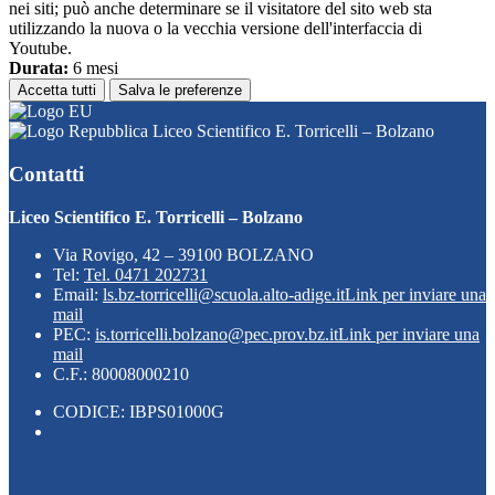
nei siti; può anche determinare se il visitatore del sito web sta
utilizzando la nuova o la vecchia versione dell'interfaccia di
Youtube.
Durata:
6 mesi
Accetta tutti
Salva le preferenze
Liceo Scientifico E. Torricelli – Bolzano
Contatti
Liceo Scientifico E. Torricelli – Bolzano
Via Rovigo, 42 – 39100 BOLZANO
Tel:
Tel. 0471 202731
Email:
ls.bz-torricelli@scuola.alto-adige.it
Link per inviare una
mail
PEC:
is.torricelli.bolzano@pec.prov.bz.it
Link per inviare una
mail
C.F.: 80008000210
CODICE: IBPS01000G