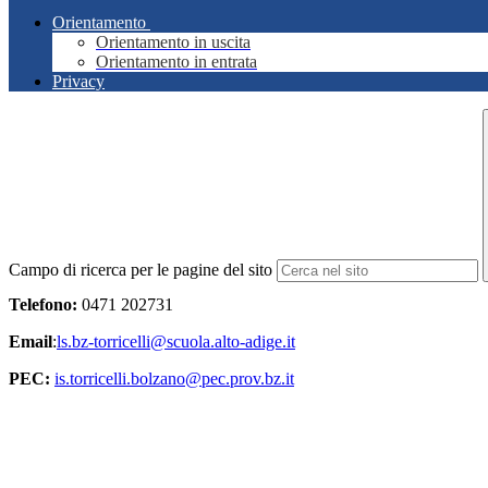
Orientamento
Orientamento in uscita
Orientamento in entrata
Privacy
Campo di ricerca per le pagine del sito
Telefono:
0471 202731
Email
:
ls.bz-torricelli@scuola.alto-adige.it
PEC:
is.torricelli.bolzano@pec.prov.bz.it