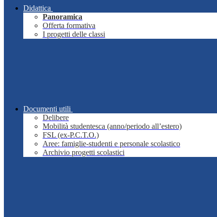
Didattica
Panoramica
Offerta formativa
I progetti delle classi
Documenti utili
Delibere
Mobilità studentesca (anno/periodo all’estero)
FSL (ex-P.C.T.O.)
Aree: famiglie-studenti e personale scolastico
Archivio progetti scolastici