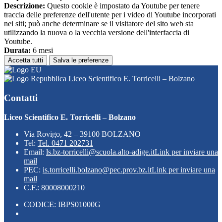
Descrizione:
Questo cookie è impostato da Youtube per tenere
traccia delle preferenze dell'utente per i video di Youtube incorporati
nei siti; può anche determinare se il visitatore del sito web sta
utilizzando la nuova o la vecchia versione dell'interfaccia di
Youtube.
Durata:
6 mesi
Accetta tutti
Salva le preferenze
Liceo Scientifico E. Torricelli – Bolzano
Contatti
Liceo Scientifico E. Torricelli – Bolzano
Via Rovigo, 42 – 39100 BOLZANO
Tel:
Tel. 0471 202731
Email:
ls.bz-torricelli@scuola.alto-adige.it
Link per inviare una
mail
PEC:
is.torricelli.bolzano@pec.prov.bz.it
Link per inviare una
mail
C.F.: 80008000210
CODICE: IBPS01000G