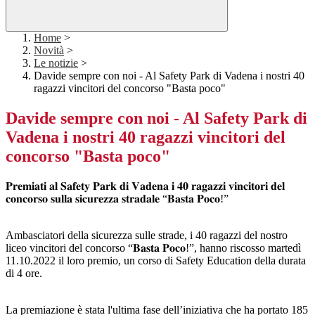
Home
>
Novità
>
Le notizie
>
Davide sempre con noi - Al Safety Park di Vadena i nostri 40
ragazzi vincitori del concorso "Basta poco"
Davide sempre con noi - Al Safety Park di
Vadena i nostri 40 ragazzi vincitori del
concorso "Basta poco"
𝐏𝐫𝐞𝐦𝐢𝐚𝐭𝐢 𝐚𝐥 𝐒𝐚𝐟𝐞𝐭𝐲 𝐏𝐚𝐫𝐤 𝐝𝐢 𝐕𝐚𝐝𝐞𝐧𝐚 𝐢 𝟒𝟎 𝐫𝐚𝐠𝐚𝐳𝐳𝐢 𝐯𝐢𝐧𝐜𝐢𝐭𝐨𝐫𝐢 𝐝𝐞𝐥
𝐜𝐨𝐧𝐜𝐨𝐫𝐬𝐨 𝐬𝐮𝐥𝐥𝐚 𝐬𝐢𝐜𝐮𝐫𝐞𝐳𝐳𝐚 𝐬𝐭𝐫𝐚𝐝𝐚𝐥𝐞 “𝐁𝐚𝐬𝐭𝐚 𝐏𝐨𝐜𝐨!”
Ambasciatori della sicurezza sulle strade, i 40 ragazzi del nostro
liceo vincitori del concorso “𝐁𝐚𝐬𝐭𝐚 𝐏𝐨𝐜𝐨!”, hanno riscosso martedì
11.10.2022 il loro premio, un corso di Safety Education della durata
di 4 ore.
La premiazione è stata l'ultima fase dell’iniziativa che ha portato 185