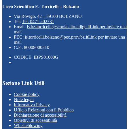
Liceo Scientifico E. Torricelli – Bolzano
Via Rovigo, 42 – 39100 BOLZANO
Tel:
Tel. 0471 202731
Email:
ls.bz-torricelli@scuola.alto-adige.it
Link per inviare una
mail
PEC:
is.torricelli.bolzano@pec.prov.bz.it
Link per inviare una
mail
C.F.: 80008000210
CODICE: IBPS01000G
Sezione Link Utili
Cookie policy
Note legali
Informativa Privacy
Ufficio Relazioni con il Pubblico
Dichiarazione di accessibilità
Obiettivi di accessibilità
Whistleblowing