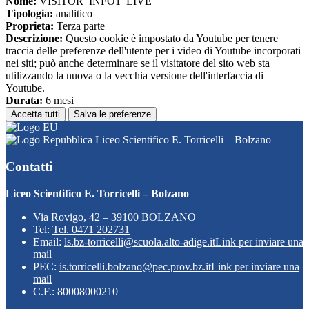
Nome:
VISITOR_INFO1_LIVE
Tipologia:
analitico
Proprieta:
Terza parte
Descrizione:
Questo cookie è impostato da Youtube per tenere
traccia delle preferenze dell'utente per i video di Youtube incorporati
nei siti; può anche determinare se il visitatore del sito web sta
utilizzando la nuova o la vecchia versione dell'interfaccia di
Youtube.
Durata:
6 mesi
Accetta tutti
Salva le preferenze
Liceo Scientifico E. Torricelli – Bolzano
Contatti
Liceo Scientifico E. Torricelli – Bolzano
Via Rovigo, 42 – 39100 BOLZANO
Tel:
Tel. 0471 202731
Email:
ls.bz-torricelli@scuola.alto-adige.it
Link per inviare una
mail
PEC:
is.torricelli.bolzano@pec.prov.bz.it
Link per inviare una
mail
C.F.: 80008000210