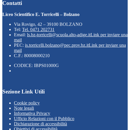
Contatti
Liceo Scientifico E. Torricelli – Bolzano
Via Rovigo, 42 – 39100 BOLZANO
Tel:
Tel. 0471 202731
Email:
ls.bz-torricelli@scuola.alto-adige.it
Link per inviare una
mail
PEC:
is.torricelli.bolzano@pec.prov.bz.it
Link per inviare una
mail
C.F.: 80008000210
CODICE: IBPS01000G
Sezione Link Utili
Cookie policy
Note legali
Informativa Privacy
Ufficio Relazioni con il Pubblico
Dichiarazione di accessibilità
Obiettivi di accessibilità