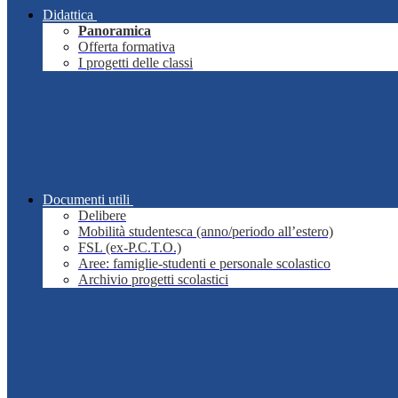
Didattica
Panoramica
Offerta formativa
I progetti delle classi
Documenti utili
Delibere
Mobilità studentesca (anno/periodo all’estero)
FSL (ex-P.C.T.O.)
Aree: famiglie-studenti e personale scolastico
Archivio progetti scolastici