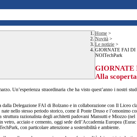
Home
>
Novità
>
Le notizie
>
GIORNATE FAI DI P
NOITechPark
GIORNATE FA
Alla scoper
rzo. Un’esperienza straordinaria che ha visto quest’anno i nostri stude
a dalla Delegazione FAI di Bolzano e in collaborazione con Il Liceo clas
 nate nello stesso periodo storico, come il Ponte Druso e l’omonimo compl
ima struttura razionalista degli architetti padovani Mansutti e Miozzo (ne
in vetro, acciaio e cemento, oggi sede dell’Accademia Europea (Eurac Res
TechPark, con particolare attenzione a sostenibilità e ambiente.