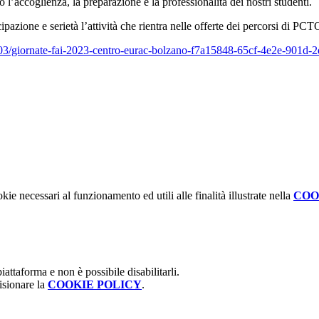
l’accoglienza, la preparazione e la professionalità dei nostri studenti.
azione e serietà l’attività che rientra nelle offerte dei percorsi di PCT
3/03/giornate-fai-2023-centro-eurac-bolzano-f7a15848-65cf-4e2e-901d
kie necessari al funzionamento ed utili alle finalità illustrate nella
COO
attaforma e non è possibile disabilitarli.
isionare la
COOKIE POLICY
.