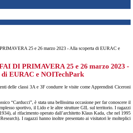
RIMAVERA 25 e 26 marzo 2023 - Alla scoperta di EURAC e
I DI PRIMAVERA 25 e 26 marzo 2023 -
ta di EURAC e NOITechPark
nti delle classi 3A e 3F condurre le visite come Apprendisti Ciceroni
sico “Carducci”, è stata una bellissima occasione per far conoscere il
esso sportivo, il Lido e le altre strutture GIL sul territorio. I ragazzi
l 1934), al rifacimento operato dall’architetto Klaus Kada, che nel 1995
earch). I ragazzi hanno inoltre presentato ai visitatori le molteplici