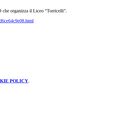
O che organizza il Liceo “Torricelli”.
-2d6ce64c9e08.html
KIE POLICY
.