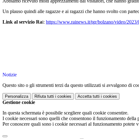
Abbiamo ricevuto molti apprezzamenti dai visitatori, che hanno gradito 
Un plauso quindi alle ragazze e ai ragazzi che hanno svolto con partecip
Link al servizio Ra
i:
https://www.rainews.it/tgr/bolzano/video/202
Notizie
Questo sito o gli strumenti terzi da questo utilizzati si avvalgono di coo
Personalizza
Rifiuta tutti
i cookies
Accetta tutti
i cookies
Gestione cookie
In questa schermata è possibile scegliere quali cookie consentire.
I cookie necessari sono quelli che consentono il funzionamento della pi
Per conoscere quali sono i cookie necessari al funzionamento potete v