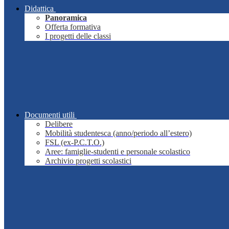
Didattica
Panoramica
Offerta formativa
I progetti delle classi
Documenti utili
Delibere
Mobilità studentesca (anno/periodo all’estero)
FSL (ex-P.C.T.O.)
Aree: famiglie-studenti e personale scolastico
Archivio progetti scolastici