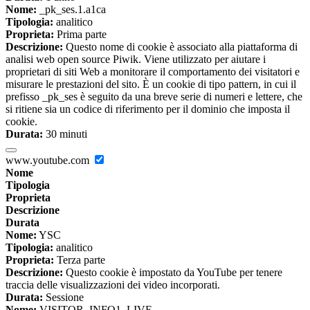
Nome:
_pk_ses.1.a1ca
Tipologia:
analitico
Proprieta:
Prima parte
Descrizione:
Questo nome di cookie è associato alla piattaforma di
analisi web open source Piwik. Viene utilizzato per aiutare i
proprietari di siti Web a monitorare il comportamento dei visitatori e
misurare le prestazioni del sito. È un cookie di tipo pattern, in cui il
prefisso _pk_ses è seguito da una breve serie di numeri e lettere, che
si ritiene sia un codice di riferimento per il dominio che imposta il
cookie.
Durata:
30 minuti
www.youtube.com
Nome
Tipologia
Proprieta
Descrizione
Durata
Nome:
YSC
Tipologia:
analitico
Proprieta:
Terza parte
Descrizione:
Questo cookie è impostato da YouTube per tenere
traccia delle visualizzazioni dei video incorporati.
Durata:
Sessione
Nome:
VISITOR_INFO1_LIVE