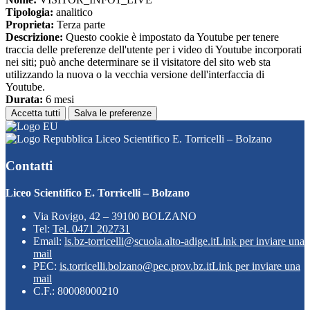
Tipologia:
analitico
Proprieta:
Terza parte
Descrizione:
Questo cookie è impostato da Youtube per tenere
traccia delle preferenze dell'utente per i video di Youtube incorporati
nei siti; può anche determinare se il visitatore del sito web sta
utilizzando la nuova o la vecchia versione dell'interfaccia di
Youtube.
Durata:
6 mesi
Accetta tutti
Salva le preferenze
Liceo Scientifico E. Torricelli – Bolzano
Contatti
Liceo Scientifico E. Torricelli – Bolzano
Via Rovigo, 42 – 39100 BOLZANO
Tel:
Tel. 0471 202731
Email:
ls.bz-torricelli@scuola.alto-adige.it
Link per inviare una
mail
PEC:
is.torricelli.bolzano@pec.prov.bz.it
Link per inviare una
mail
C.F.: 80008000210