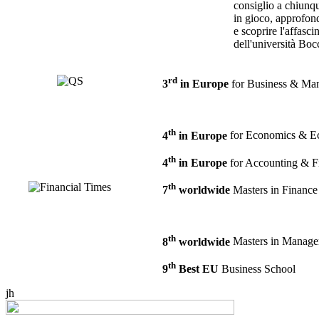
consiglio a chiunqu
in gioco, approfond
e scoprire l'affasc
dell'università Boc
rd
3
in Europe
for Business & Ma
th
4
in Europe
for Economics & E
th
4
in Europe
for Accounting & F
th
7
worldwide
Masters in Finance
th
8
worldwide
Masters in Manag
th
9
Best EU
Business School
jh