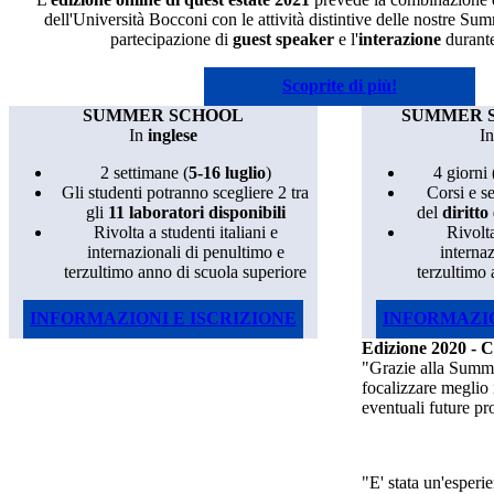
dell'Università Bocconi con le attività distintive delle nostre Sum
partecipazione di
guest speaker
e l'
interazione
durante
Scoprite di più!
SUMMER SCHOOL
SUMMER S
In
inglese
I
2 settimane (
5-16 luglio
)
4 giorni 
Gli studenti potranno scegliere 2 tra
Corsi e s
gli
11 laboratori disponibili
del
diritto 
Rivolta a studenti italiani e
Rivolta
internazionali di penultimo e
internaz
terzultimo anno di scuola superiore
terzultimo 
INFORMAZIONI E ISCRIZIONE
INFORMAZIO
Edizione 2020 - 
"Grazie alla Summe
focalizzare meglio i
eventuali future pr
"E' stata un'esperi