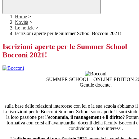
Home
>
Novità
>
Le notizie
>
Iscrizioni aperte per le Summer School Bocconi 2021!
Iscrizioni aperte per le Summer School
Bocconi 2021!
SUMMER SCHOOL - ONLINE EDITION 2
Gentile docente,
sulla base delle relazioni intercorse con lei e la sua scuola abbiamo il
Le iscrizioni per le Bocconi Summer School sono aperte! I suoi stude
la loro passione per l’
economia, il management e il diritto
? Potran
formativa con corsi all’avanguardia, docenti della faculty Bocconi 
condividono i loro interessi.
L'
edizione online di quest'estate 2021
prevede la combinazione 