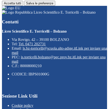
Accetta tutti
Salva le preferenze
Liceo Scientifico E. Torricelli – Bolzano
Contatti
Liceo Scientifico E. Torricelli – Bolzano
Via Rovigo, 42 – 39100 BOLZANO
Tel:
Tel. 0471 202731
Email:
ls.bz-torricelli@scuola.alto-adige.it
Link per inviare una
mail
PEC:
is.torricelli.bolzano@pec.prov.bz.it
Link per inviare una
mail
C.F.: 80008000210
CODICE: IBPS01000G
Sezione Link Utili
Cookie policy