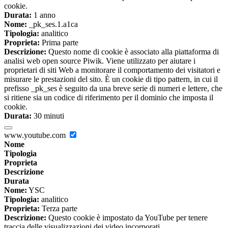
cookie.
Durata:
1 anno
Nome:
_pk_ses.1.a1ca
Tipologia:
analitico
Proprieta:
Prima parte
Descrizione:
Questo nome di cookie è associato alla piattaforma di
analisi web open source Piwik. Viene utilizzato per aiutare i
proprietari di siti Web a monitorare il comportamento dei visitatori e
misurare le prestazioni del sito. È un cookie di tipo pattern, in cui il
prefisso _pk_ses è seguito da una breve serie di numeri e lettere, che
si ritiene sia un codice di riferimento per il dominio che imposta il
cookie.
Durata:
30 minuti
www.youtube.com
Nome
Tipologia
Proprieta
Descrizione
Durata
Nome:
YSC
Tipologia:
analitico
Proprieta:
Terza parte
Descrizione:
Questo cookie è impostato da YouTube per tenere
traccia delle visualizzazioni dei video incorporati.