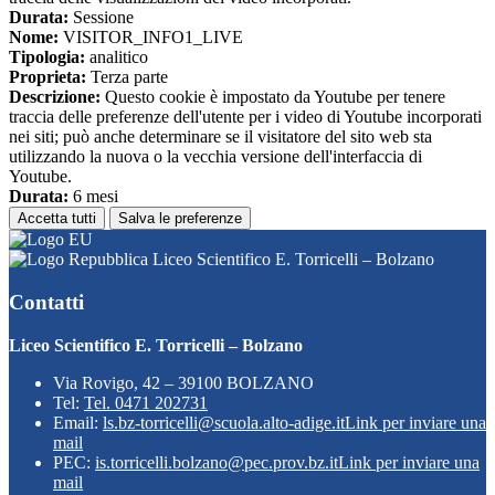
Durata:
Sessione
Nome:
VISITOR_INFO1_LIVE
Tipologia:
analitico
Proprieta:
Terza parte
Descrizione:
Questo cookie è impostato da Youtube per tenere
traccia delle preferenze dell'utente per i video di Youtube incorporati
nei siti; può anche determinare se il visitatore del sito web sta
utilizzando la nuova o la vecchia versione dell'interfaccia di
Youtube.
Durata:
6 mesi
Accetta tutti
Salva le preferenze
Liceo Scientifico E. Torricelli – Bolzano
Contatti
Liceo Scientifico E. Torricelli – Bolzano
Via Rovigo, 42 – 39100 BOLZANO
Tel:
Tel. 0471 202731
Email:
ls.bz-torricelli@scuola.alto-adige.it
Link per inviare una
mail
PEC:
is.torricelli.bolzano@pec.prov.bz.it
Link per inviare una
mail