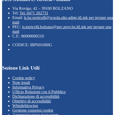
Via Rovigo, 42 – 39100 BOLZANO
Tel:
Tel. 0471 202731
Email:
ls.bz-torricelli@scuola.alto-adige.it
Link per inviare una
mail
PEC:
is.torricelli.bolzano@pec.prov.bz.it
Link per inviare una
mail
C.F.: 80008000210
CODICE: IBPS01000G
Sezione Link Utili
Cookie policy
Note legali
Informativa Privacy
Ufficio Relazioni con il Pubblico
Dichiarazione di accessibilità
Obiettivi di accessibilità
Whistleblowing
Gestione consensi cookie
Amministrazione trasparente