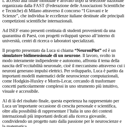
L’accesso alla finale mondiale è arrivato dopo la selezione nazionale
organizzata dalla FAST (Federazione delle Associazioni Scientifiche
e Tecniche) di Milano attraverso il concorso “I Giovani e le
Scienze”, che individua le eccellenze italiane destinate alle principali
competizioni scientifiche internazionali.
Ad ISEF erano presenti centinaia di studenti provenienti da una
quarantina di Paesi, con progetti sviluppati spesso all’interno di
università, centri di ricerca o laboratori specializzati.
Il progetto presentato da Luca si chiama
“NeuronPlot”
ed è un
simulatore bidimensionale di un neurone
. Il lavoro, svolto in
modo interamente indipendente e autonomo, affronta il tema della
nascita dell’eccitabilità neuronale, cioè il meccanismo attraverso cui i
neuroni generano impulsi elettrici. Per svilupparlo, Luca è partito da
importanti modelli matematici delle neuroscienze computazionali,
come Hodgkin-Huxley e Morris-Lecar, cercando di trasformare
concetti particolarmente complessi in uno strumento più intuitivo,
visuale e accessibile.
Al di là del risultato finale, questa esperienza ha rappresentato per
Luca un’importante occasione di crescita personale e scientifica,
oltre alla possibilità di rappresentare l’Italia in uno dei contesti
internazionali più importanti dedicati alla ricerca giovanile,
condividendo un progetto nato dalla passione per le neuroscienze e
la matematica.