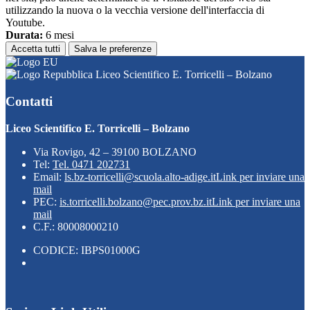
utilizzando la nuova o la vecchia versione dell'interfaccia di
Youtube.
Durata:
6 mesi
Accetta tutti
Salva le preferenze
Liceo Scientifico E. Torricelli – Bolzano
Contatti
Liceo Scientifico E. Torricelli – Bolzano
Via Rovigo, 42 – 39100 BOLZANO
Tel:
Tel. 0471 202731
Email:
ls.bz-torricelli@scuola.alto-adige.it
Link per inviare una
mail
PEC:
is.torricelli.bolzano@pec.prov.bz.it
Link per inviare una
mail
C.F.: 80008000210
CODICE: IBPS01000G