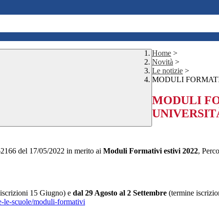
Home
>
Novità
>
Le notizie
>
MODULI FORMATIV
MODULI FOR
UNIVERSIT
 62166 del 17/05/2022 in merito ai
Moduli Formativi estivi 2022
, Perc
iscrizioni 15 Giugno) e
dal 29 Agosto al 2 Settembre
(termine iscrizio
ve-le-scuole/moduli-formativi