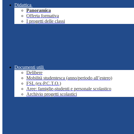
Didattica
Panoramica
Offerta formativa
I progetti delle classi
Documenti utili
Delibere
Mobilità studentesca (anno/periodo all’estero)
FSL (ex-P.C.T.O.)
Aree: famiglie-studenti e personale scolastico
Archivio progetti scolastici