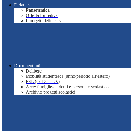
Didattica
Panoramica
Offerta formativa
I progetti delle classi
Documenti utili
Delibere
Mobilità studentesca (anno/periodo all’estero)
FSL (ex-P.C.T.O.)
Aree: famiglie-studenti e personale scolastico
Archivio progetti scolastici