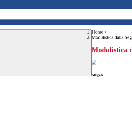
Home
>
Modulistica dalla Segr
Modulistica d
Allegati