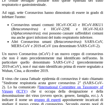
Le cellule bersaglio primarie sono quelle epiteliali del tratto
respiratorio e gastrointestinale.
Ad oggi, sette Coronavirus hanno dimostrato di essere in grado di
infettare l'uomo:
Coronavirus umani comuni: HCoV-OC43 e HCoV-HKU1
(
Betacoronavirus)
e HCoV-229E e HCoV-NL63
(
Alphacoronavirus)
; essi possono causare raffreddori comuni
ma anche gravi infezioni del tratto respiratorio inferiore.
Altri Coronavirus umani (
Betacoronavirus)
: SARS-CoV,
MERS-CoV e 2019-nCoV (ora denominato SARS-CoV-2).
Un nuovo Coronavirus (nCoV) è un nuovo ceppo di coronavirus
che non è stato precedentemente mai identificato nell'uomo. In
particolare quello denominato SARS-CoV-2 (precedentemente
2019-nCoV), non è mai stato identificato prima di essere segnalato a
Wuhan, Cina, a dicembre 2019.
Il virus che causa l'attuale epidemia di coronavirus è stato chiamato
"Sindrome respiratoria acuta grave coronavirus 2" (SARS-CoV-
2). Lo ha comunicato l'
International Committee on Taxonomy of
Viruses
(ICTV)
che si occupa della designazione e della
denominazione dei virus (ovvero specie, genere, famiglia, ecc.). A
indicare il nome un
gruppo di esperti
appositamente incaricati di
studiare il nuovo ceppo di coronavirus. Secondo questo pool di