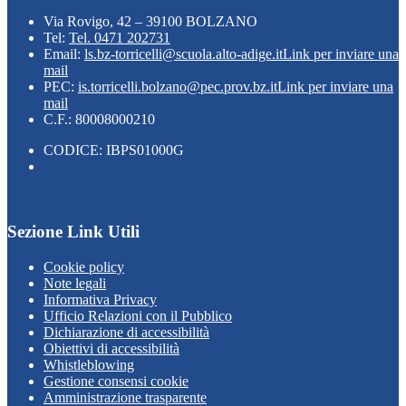
Via Rovigo, 42 – 39100 BOLZANO
Tel:
Tel. 0471 202731
Email:
ls.bz-torricelli@scuola.alto-adige.it
Link per inviare una
mail
PEC:
is.torricelli.bolzano@pec.prov.bz.it
Link per inviare una
mail
C.F.: 80008000210
CODICE: IBPS01000G
Sezione Link Utili
Cookie policy
Note legali
Informativa Privacy
Ufficio Relazioni con il Pubblico
Dichiarazione di accessibilità
Obiettivi di accessibilità
Whistleblowing
Gestione consensi cookie
Amministrazione trasparente