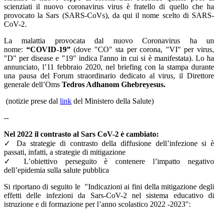
scienziati il nuovo coronavirus virus è fratello di quello che ha
provocato la Sars (SARS-CoVs), da qui il nome scelto di SARS-
CoV-2.
La malattia provocata dal nuovo Coronavirus ha un
nome:
“COVID-19”
(dove "CO" sta per corona, "VI" per virus,
"D" per disease e "19" indica l'anno in cui si è manifestata). Lo ha
annunciato, l’11 febbraio 2020, nel briefing con la stampa durante
una pausa del Forum straordinario dedicato al virus, il Direttore
generale dell’Oms
Tedros Adhanom Ghebreyesus.
(notizie prese dal
link
del Ministero della Salute)
--
Nel 2022 il contrasto al Sars CoV-2 è cambiato:
✓ Da strategie di contrasto della diffusione dell’infezione si è
passati, infatti, a strategie di mitigazione
✓ L’obiettivo perseguito è contenere l’impatto negativo
dell’epidemia sulla salute pubblica
Si riportano di seguito le "Indicazioni ai fini della mitigazione degli
effetti delle infezioni da Sars-CoV-2 nel sistema educativo di
istruzione e di formazione per l’anno scolastico 2022 -2023":