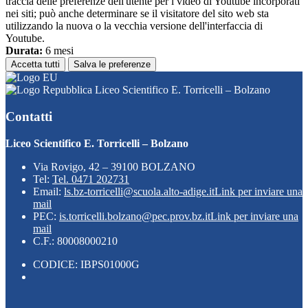
traccia delle preferenze dell'utente per i video di Youtube incorporati
nei siti; può anche determinare se il visitatore del sito web sta
utilizzando la nuova o la vecchia versione dell'interfaccia di
Youtube.
Durata:
6 mesi
Accetta tutti
Salva le preferenze
Liceo Scientifico E. Torricelli – Bolzano
Contatti
Liceo Scientifico E. Torricelli – Bolzano
Via Rovigo, 42 – 39100 BOLZANO
Tel:
Tel. 0471 202731
Email:
ls.bz-torricelli@scuola.alto-adige.it
Link per inviare una
mail
PEC:
is.torricelli.bolzano@pec.prov.bz.it
Link per inviare una
mail
C.F.: 80008000210
CODICE: IBPS01000G