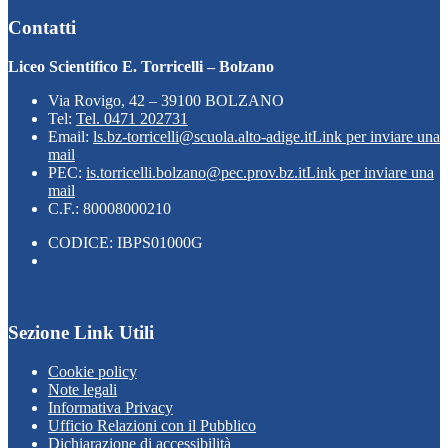
Contatti
Liceo Scientifico E. Torricelli – Bolzano
Via Rovigo, 42 – 39100 BOLZANO
Tel:
Tel. 0471 202731
Email:
ls.bz-torricelli@scuola.alto-adige.it
Link per inviare una
mail
PEC:
is.torricelli.bolzano@pec.prov.bz.it
Link per inviare una
mail
C.F.: 80008000210
CODICE: IBPS01000G
Sezione Link Utili
Cookie policy
Note legali
Informativa Privacy
Ufficio Relazioni con il Pubblico
Dichiarazione di accessibilità