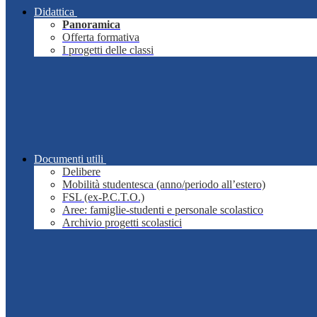
Didattica
Panoramica
Offerta formativa
I progetti delle classi
Documenti utili
Delibere
Mobilità studentesca (anno/periodo all’estero)
FSL (ex-P.C.T.O.)
Aree: famiglie-studenti e personale scolastico
Archivio progetti scolastici