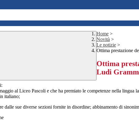
Home
>
Novità
>
Le notizie
>
Ottima prestazione de
Ottima presta
Ludi Gramma
i:
0 maggio al Liceo Pascoli e che ha premiato le competenze nella lingua lat
n italiano;
rtire dalle sue diverse sezioni fornite in disordine; abbinamento di sinonim
he