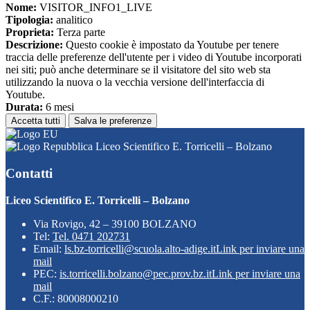
Nome:
VISITOR_INFO1_LIVE
Tipologia:
analitico
Proprieta:
Terza parte
Descrizione:
Questo cookie è impostato da Youtube per tenere
traccia delle preferenze dell'utente per i video di Youtube incorporati
nei siti; può anche determinare se il visitatore del sito web sta
utilizzando la nuova o la vecchia versione dell'interfaccia di
Youtube.
Durata:
6 mesi
Accetta tutti
Salva le preferenze
Liceo Scientifico E. Torricelli – Bolzano
Contatti
Liceo Scientifico E. Torricelli – Bolzano
Via Rovigo, 42 – 39100 BOLZANO
Tel:
Tel. 0471 202731
Email:
ls.bz-torricelli@scuola.alto-adige.it
Link per inviare una
mail
PEC:
is.torricelli.bolzano@pec.prov.bz.it
Link per inviare una
mail
C.F.: 80008000210