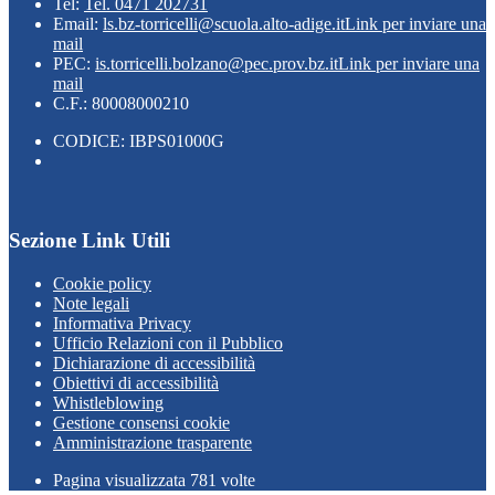
Tel:
Tel. 0471 202731
Email:
ls.bz-torricelli@scuola.alto-adige.it
Link per inviare una
mail
PEC:
is.torricelli.bolzano@pec.prov.bz.it
Link per inviare una
mail
C.F.: 80008000210
CODICE: IBPS01000G
Sezione Link Utili
Cookie policy
Note legali
Informativa Privacy
Ufficio Relazioni con il Pubblico
Dichiarazione di accessibilità
Obiettivi di accessibilità
Whistleblowing
Gestione consensi cookie
Amministrazione trasparente
Pagina visualizzata
781
volte