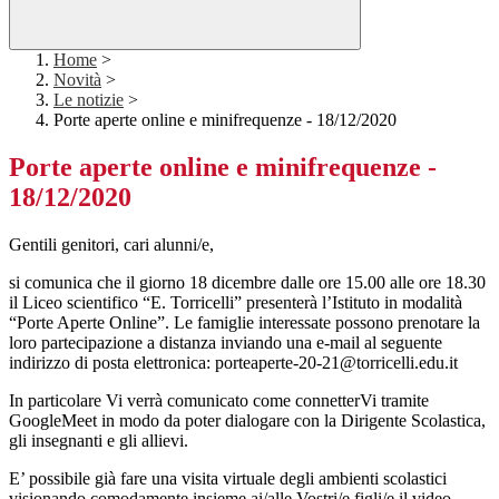
Home
>
Novità
>
Le notizie
>
Porte aperte online e minifrequenze - 18/12/2020
Porte aperte online e minifrequenze -
18/12/2020
Gentili genitori, cari alunni/e,
si comunica che il giorno 18 dicembre dalle ore 15.00 alle ore 18.30
il Liceo scientifico “E. Torricelli” presenterà l’Istituto in modalità
“Porte Aperte Online”. Le famiglie interessate possono prenotare la
loro partecipazione a distanza inviando una e-mail al seguente
indirizzo di posta elettronica: porteaperte-20-21@torricelli.edu.it
In particolare Vi verrà comunicato come connetterVi tramite
GoogleMeet in modo da poter dialogare con la Dirigente Scolastica,
gli insegnanti e gli allievi.
E’ possibile già fare una visita virtuale degli ambienti scolastici
visionando comodamente insieme ai/alle Vostri/e figli/e il video