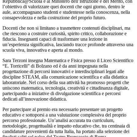
Repubblica@Scuola
e al
Ministero dell’Istruzione e del Merito
, con
l’obiettivo di valorizzare quei docenti che ogni giorno, dentro le
aule, accompagnano studenti e studentesse nella conoscenza, nella
consapevolezza e nella costruzione del proprio futuro.
Docenti che non si limitano a trasmettere contenuti disciplinari, ma
che riescono a costruire curiosità, spirito critico, collaborazione e
fiducia. Insegnanti capaci di trasformare una lezione in
un’esperienza significativa, lasciando tracce profonde attraverso una
scuola viva, innovativa e aperta al mondo.
Sara Terzoni insegna Matematica e Fisica presso il Liceo Scientifico
“E. Torricelli” di Bolzano ed è da anni impegnata nella
progettazione di percorsi innovativi e interdisciplinari legati alle
discipline STEAM, alla comunicazione scientifica e alla didattica
laboratoriale. Nel corso della sua attività ha promosso progetti che
uniscono matematica, tecnologia, creatività e cittadinanza digitale,
partecipando a iniziative di divulgazione scientifica e percorsi
dedicati all’innovazione didattica.
Per partecipare al premio era necessario presentare un progetto
educativo e sottoporsi a una valutazione complessiva del proprio
percorso professionale. Un’analisi accurata tra curriculum,
metodologie, progettualità e impatto educativo che, tra centinaia di
candidature provenienti da tutta Italia, ha portato alla selezione dei
finalisti saliti sul palco del Teatro Brancaccio di Roma.