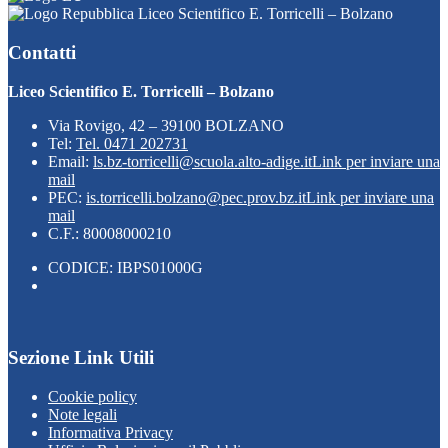
Liceo Scientifico E. Torricelli – Bolzano
Contatti
Liceo Scientifico E. Torricelli – Bolzano
Via Rovigo, 42 – 39100 BOLZANO
Tel:
Tel. 0471 202731
Email:
ls.bz-torricelli@scuola.alto-adige.it
Link per inviare una
mail
PEC:
is.torricelli.bolzano@pec.prov.bz.it
Link per inviare una
mail
C.F.: 80008000210
CODICE: IBPS01000G
Sezione Link Utili
Cookie policy
Note legali
Informativa Privacy