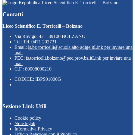
Liceo Scientifico E. Torricelli – Bolzano
Contatti
Liceo Scientifico E. Torricelli – Bolzano
Via Rovigo, 42 – 39100 BOLZANO
Tel:
Tel. 0471 202731
Email:
ls.bz-torricelli@scuola.alto-adige.it
Link per inviare una
mail
PEC:
is.torricelli.bolzano@pec.prov.bz.it
Link per inviare una
mail
C.F.: 80008000210
CODICE: IBPS01000G
Sezione Link Utili
Cookie policy
Note legali
Informativa Privacy
Ufficio Relazioni con il Pubblico