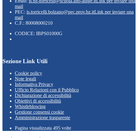
Email:
ls.bz-torricelli@scuola.alto-adige.it
Link per inviare una
mail
PEC:
is.torricelli.bolzano@pec.prov.bz.it
Link per inviare una
mail
C.F.: 80008000210
CODICE: IBPS01000G
Sezione Link Utili
Cookie policy
Note legali
Informativa Privacy
Ufficio Relazioni con il Pubblico
Dichiarazione di accessibilità
Obiettivi di accessibilità
Whistleblowing
Gestione consensi cookie
Amministrazione trasparente
Pagina visualizzata
495
volte