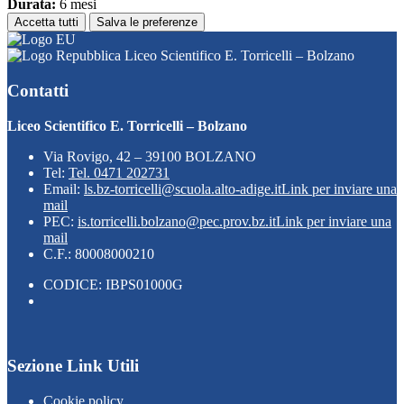
Durata:
6 mesi
Accetta tutti
Salva le preferenze
Liceo Scientifico E. Torricelli – Bolzano
Contatti
Liceo Scientifico E. Torricelli – Bolzano
Via Rovigo, 42 – 39100 BOLZANO
Tel:
Tel. 0471 202731
Email:
ls.bz-torricelli@scuola.alto-adige.it
Link per inviare una
mail
PEC:
is.torricelli.bolzano@pec.prov.bz.it
Link per inviare una
mail
C.F.: 80008000210
CODICE: IBPS01000G
Sezione Link Utili
Cookie policy