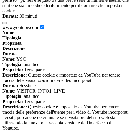
prefisso _pk_ses è seguito da una breve serie di numeri e lettere, che
si ritiene sia un codice di riferimento per il dominio che imposta il
cookie.
Durata:
30 minuti
www.youtube.com
Nome
Tipologia
Proprieta
Descrizione
Durata
Nome:
YSC
Tipologia:
analitico
Proprieta:
Terza parte
Descrizione:
Questo cookie è impostato da YouTube per tenere
traccia delle visualizzazioni dei video incorporati.
Durata:
Sessione
Nome:
VISITOR_INFO1_LIVE
Tipologia:
analitico
Proprieta:
Terza parte
Descrizione:
Questo cookie è impostato da Youtube per tenere
traccia delle preferenze dell'utente per i video di Youtube incorporati
nei siti; può anche determinare se il visitatore del sito web sta
utilizzando la nuova o la vecchia versione dell'interfaccia di
Youtube.