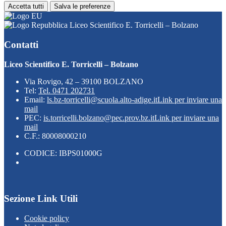
Accetta tutti
Salva le preferenze
Liceo Scientifico E. Torricelli – Bolzano
Contatti
Liceo Scientifico E. Torricelli – Bolzano
Via Rovigo, 42 – 39100 BOLZANO
Tel:
Tel. 0471 202731
Email:
ls.bz-torricelli@scuola.alto-adige.it
Link per inviare una
mail
PEC:
is.torricelli.bolzano@pec.prov.bz.it
Link per inviare una
mail
C.F.: 80008000210
CODICE: IBPS01000G
Sezione Link Utili
Cookie policy