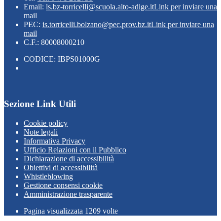
Email:
ls.bz-torricelli@scuola.alto-adige.it
Link per inviare una
mail
PEC:
is.torricelli.bolzano@pec.prov.bz.it
Link per inviare una
mail
C.F.: 80008000210
CODICE: IBPS01000G
Sezione Link Utili
Cookie policy
Note legali
Informativa Privacy
Ufficio Relazioni con il Pubblico
Dichiarazione di accessibilità
Obiettivi di accessibilità
Whistleblowing
Gestione consensi cookie
Amministrazione trasparente
Pagina visualizzata
1209
volte