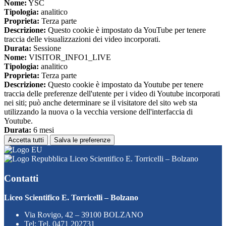
Nome:
YSC
Tipologia:
analitico
Proprieta:
Terza parte
Descrizione:
Questo cookie è impostato da YouTube per tenere
traccia delle visualizzazioni dei video incorporati.
Durata:
Sessione
Nome:
VISITOR_INFO1_LIVE
Tipologia:
analitico
Proprieta:
Terza parte
Descrizione:
Questo cookie è impostato da Youtube per tenere
traccia delle preferenze dell'utente per i video di Youtube incorporati
nei siti; può anche determinare se il visitatore del sito web sta
utilizzando la nuova o la vecchia versione dell'interfaccia di
Youtube.
Durata:
6 mesi
Accetta tutti
Salva le preferenze
Liceo Scientifico E. Torricelli – Bolzano
Contatti
Liceo Scientifico E. Torricelli – Bolzano
Via Rovigo, 42 – 39100 BOLZANO
Tel:
Tel. 0471 202731