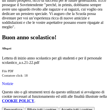
un futuro prospero, ricco di successi per le future generazioni. Ecco"
prosegue il Sovrintendente "perché, in primis, dobbiamo sempre
avere uno sguardo rivolto alle ragazze e ai ragazzi, cui voglio ora
dedicare un pensiero speciale. Vi auguro che la Scuola possa
diventare per voi un’esperienza ricca di nuove amicizie e
soddisfazioni e che le vostre aspettative possano essere ripagate al
meglio".
Buon anno scolastico!
Allegati
Lettera di inizio anno scolastico per gli studenti e per il personale
scolastico_a.s.21-22.pdf
File PDF
Contatore click: 18
Notizie
Questo sito o gli strumenti terzi da questo utilizzati si avvalgono di
cookie necessari al funzionamento ed utili alle finalità illustrate nella
COOKIE POLICY
.
Personalizza
Rifiuta tutti
i cookies
Accetta tutti
i cookies